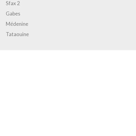
Sfax 2
Gabes
Médenine
Tataouine