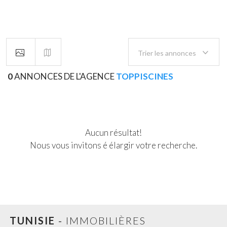
Budget
Trier les annonces
dt
0
ANNONCES
DE L'AGENCE
TOPPISCINES
dt
Aucun résultat!
Surface
Nous vous invitons é élargir votre recherche.
2
m
2
m
TUNISIE
-
IMMOBILIÈRES