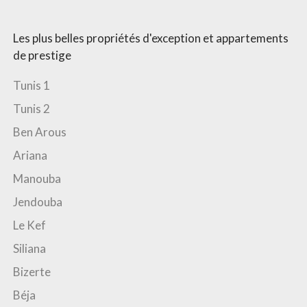
Chambres
Les plus belles propriétés d'exception et appartements
1+
2+
3+
4+
5+
6+
7+
de prestige
Tunis 1
8+
9+
10+
Tunis 2
Ben Arous
Plus d'options
Ariana
Manouba
Jendouba
Le Kef
Siliana
Bizerte
Béja